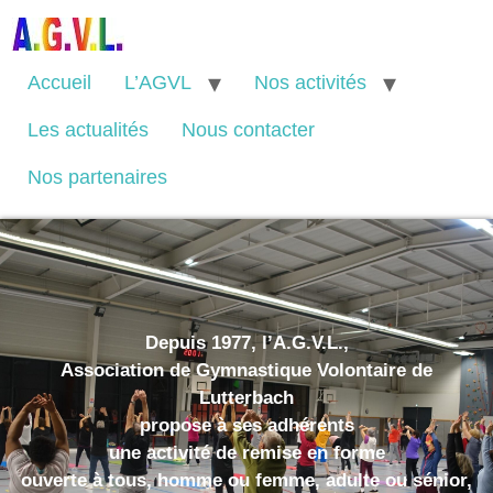
Accueil
L’AGVL
Nos activités
Les actualités
Nous contacter
Nos partenaires
Depuis 1977, l’
A.G.V.L.
,
Association de Gymnastique Volontaire de
Lutterbach
propose à ses adhérents
une activité de remise en forme
ouverte à tous, homme ou femme, adulte ou sénior,