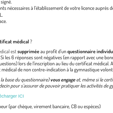
 signé.
nts nécessaires à l’établissement de votre licence auprès d
L.
ace.
tificat médical
?
édical est
supprimée
au profit d’un
questionnaire individu
i les 6 réponses sont négatives (en rapport avec une bonne s
stions) lors de l’inscription au lieu du certificat médical. 
t médical de non contre-indication à la gymnastique volont
r la base du questionnaire)
vous engage
et, même si le certi
n pour s’assurer de pouvoir pratiquer les activités de gy
écharger ICI
gueur (par chèque, virement bancaire, CB ou espèces)