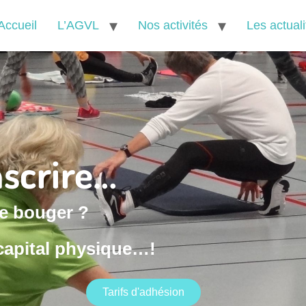
Accueil
L’AGVL
Nos activités
Les actuali
scrire...
de bouger ?
 capital physique…!
Tarifs d'adhésion