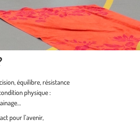
?
ision, équilibre, résistance
condition physique :
gainage…
act pour l’avenir,